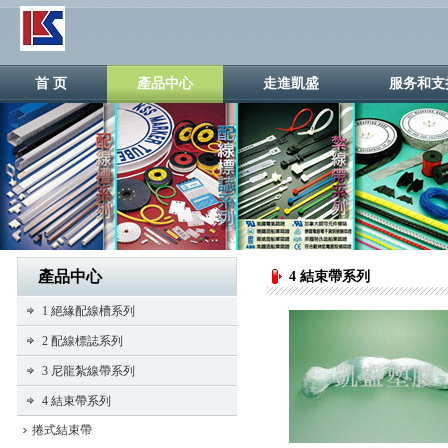
首 页
產品中心
走進凱盛
服务和支
產品中心
4 結束帶系列
1 絕緣配線槽系列
2 配線標誌系列
3 尼龍紮線帶系列
4 結束帶系列
捲式結束帶