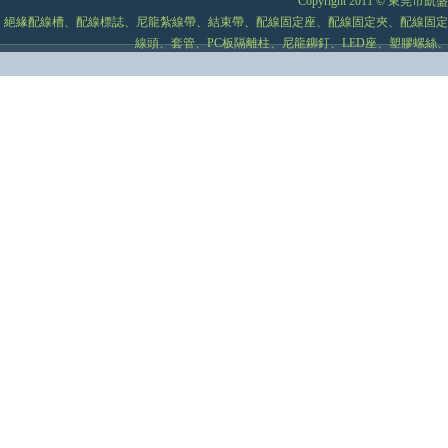
Copyright 2011 © 
絕緣配線槽、配線標誌、尼龍紮線帶、結束帶、配線固定座、配線固定夾、配線固定
線頭、套管、PC板隔離柱、尼龍鉚釘、LED座、塑膠螺絲