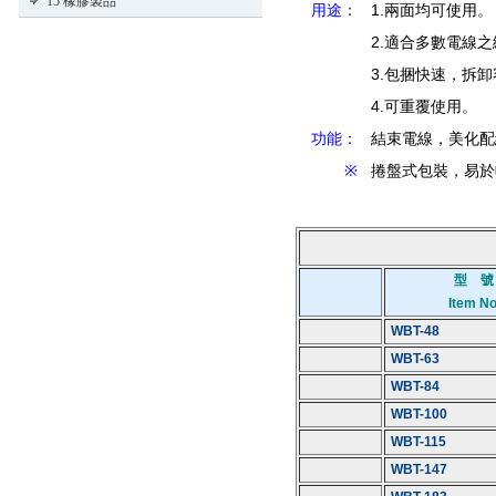
15 橡膠製品
用途：
1.兩面均可使用。
2.適合多數電線
3.包捆快速，拆
4.可重覆使用。
功能：
結束電線，美化配
※
捲盤式包裝，易於
型 號
Item No
WBT-48
WBT-63
WBT-84
WBT-100
WBT-115
WBT-147