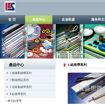
首 页
產品中心
走進凱盛
服务和支
產品中心
4 結束帶系列
1 絕緣配線槽系列
2 配線標誌系列
3 尼龍紮線帶系列
4 結束帶系列
捲式結束帶